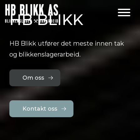
HB BLIKK
Main Navigation
HB Blikk utfører det meste innen tak
og blikkenslagerarbeid.
Om oss
Kontakt oss