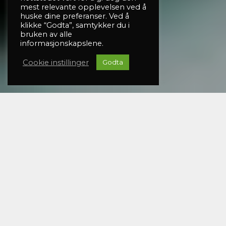
mest relevante opplevelsen ved å
huske dine preferanser. Ved å
klikke “Godta”, samtykker du i
bruken av alle
informasjonskapslene.
Cookie instillinger
Godta
Våre tjenester