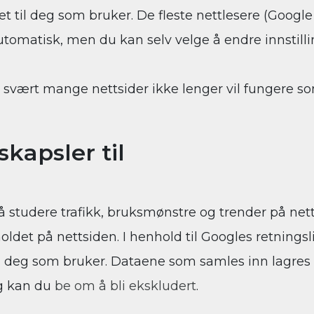
t til deg som bruker. De fleste nettlesere (Google C
 automatisk, men du kan selv velge å endre innstill
svært mange nettsider ikke lenger vil fungere so
kapsler til
å studere trafikk, bruksmønstre og trender på ne
ldet på nettsiden. I henhold til Googles retningsl
om deg som bruker. Dataene som samles inn lagres 
eg kan du
be om å bli ekskludert
.