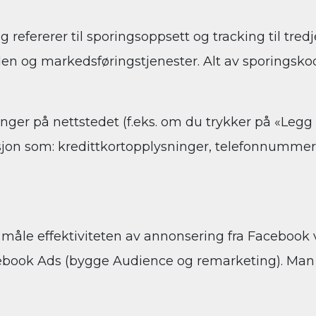
efererer til sporingsoppsett og tracking til tred
siden og markedsføringstjenester. Alt av sporingsk
ger på nettstedet (f.eks. om du trykker på «Legg i
asjon som: kredittkortopplysninger, telefonnummer
s måle effektiviteten av annonsering fra Facebook
ebook Ads (bygge Audience og remarketing). Man 