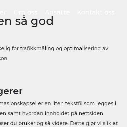
er
Om oss
Ansatte
Kontakt oss
 en så god
lig for trafikkmåling og optimalisering av
son.
gerer
rmasjonskapsel er en liten tekstfil som legges i
iden samt hvordan innholdet på nettsiden
er du bruker og så videre. Dette gjør vi slik at