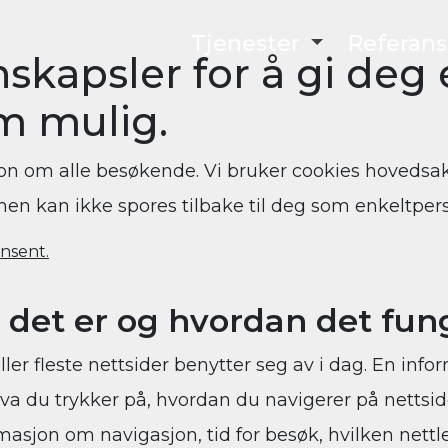
Tjenester
Referans
skapsler for å gi deg
m mulig.
on om alle besøkende. Vi bruker cookies hovedsake
en kan ikke spores tilbake til deg som enkeltper
nsent.
 det er og hvordan det fun
ller fleste nettsider benytter seg av i dag. En info
 hva du trykker på, hvordan du navigerer på netts
masjon om navigasjon, tid for besøk, hvilken nettles