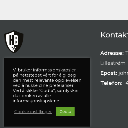
Kontak
Adresse:
T
Lillestrøm
Vi bruker informasjonskapsler
Epost:
joh
på nettstedet vårt for å gi deg
den mest relevante opplevelsen
Telefon:
4
ved å huske dine preferanser.
Ved å klikke “Godta”, samtykker
du i bruken av alle
informasjonskapslene.
Cookie instillinger
Godta
©
2026 HB BLIKK