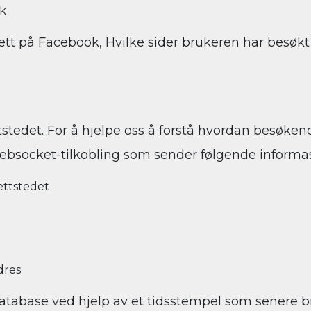
ok
t på Facebook, Hvilke sider brukeren har besøkt og
stedet. For å hjelpe oss å forstå hvordan besøken
ebsocket-tilkobling som sender følgende informasjo
ettstedet
dres
tabase ved hjelp av et tidsstempel som senere bru