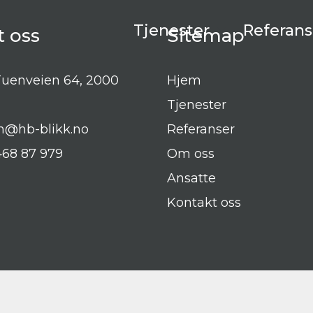
Tjenester
Referans
t oss
Sitemap
uenveien 64, 2000
Hjem
Tjenester
n@hb-blikk.no
Referanser
68 87 979
Om oss
Ansatte
Kontakt oss