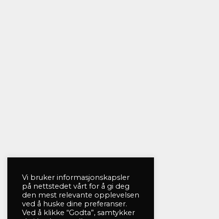
Vi bruker informasjonskapsler
på nettstedet vårt for å gi deg
den mest relevante opplevelsen
ved å huske dine preferanser.
Ved å klikke “Godta”, samtykker